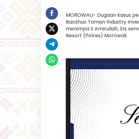
o
w
a
MOROWALI- Dugaan kasus peni
l
Baoshuo Taman Industry Inv
i
menimpa S Amirullah, SH, sema
:
K
Resort (Polres) Morowali.
a
m
a
r
u
d
i
n
S
o
s
C
a
l
e
g
N
o