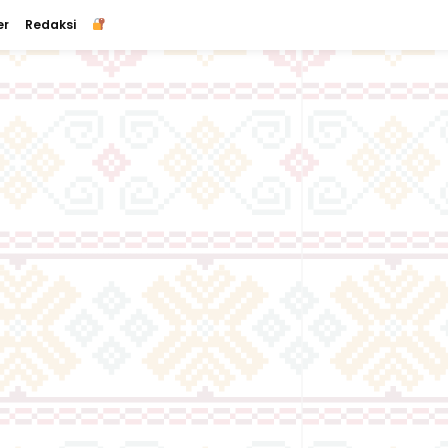
er
Redaksi