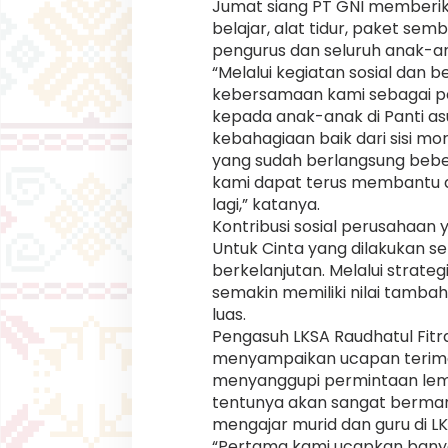
e
Jumat siang PT GNI memberi
n
belajar, alat tidur, paket se
pengurus dan seluruh anak-an
“Melalui kegiatan sosial dan b
kebersamaan kami sebagai peru
kepada anak-anak di Panti as
kebahagiaan baik dari sisi mor
yang sudah berlangsung beb
kami dapat terus membantu dan
lagi,” katanya.
Kontribusi sosial perusahaan
Untuk Cinta yang dilakukan 
berkelanjutan. Melalui strate
semakin memiliki nilai tamba
luas.
Pengasuh LKSA Raudhatul Fitr
menyampaikan ucapan terima 
menyanggupi permintaan lembag
tentunya akan sangat berman
mengajar murid dan guru di LK
“Pertama kami ucapkan bany