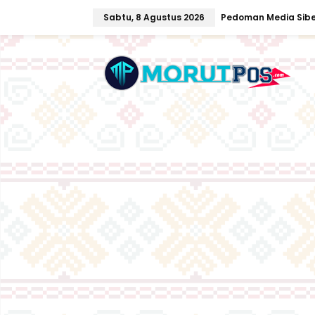
L
Sabtu, 8 Agustus 2026
Pedoman Media Sibe
e
w
a
t
i
k
e
k
o
n
t
e
n