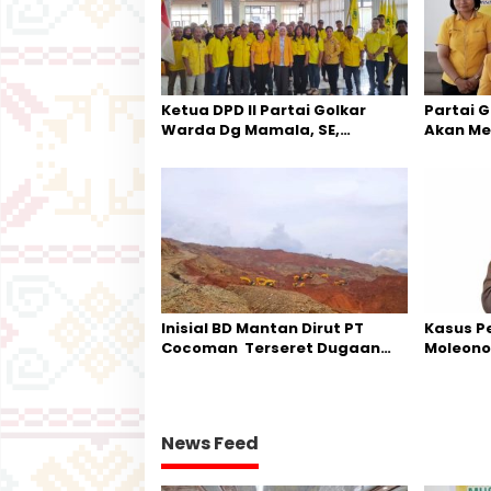
p
o
s
Ketua DPD II Partai Golkar
Partai 
Warda Dg Mamala, SE,
Akan Me
Melantik Pengurus Parti
Di Morut
Kecamatan Petasia dan
Kecamatan Petbar
Inisial BD Mantan Dirut PT
Kasus P
Cocoman Terseret Dugaan
Moleono 
Pelanggaran Tata Kelola
Theo Be
Tambang Kalimantan Barat
Terakhir
News Feed