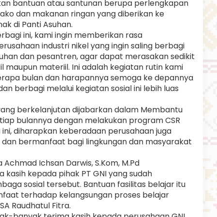
kan bantuan atau santunan berupa perlengkapan
mbako dan makanan ringan yang diberikan ke
ak di Panti Asuhan.
erbagi ini, kami ingin memberikan rasa
sahaan industri nikel yang ingin saling berbagi
uhan dan pesantren, agar dapat merasakan sedikit
il maupun materiil. Ini adalah kegiatan rutin kami
erapa bulan dan harapannya semoga ke depannya
 berbagi melalui kegiatan sosial ini lebih luas
 yang berkelanjutan dijabarkan dalam Membantu
setiap bulannya dengan melakukan program CSR
gi ini, diharapkan keberadaan perusahaan juga
h dan bermanfaat bagi lingkungan dan masyarakat
a Achmad Ichsan Darwis, S.Kom, M.Pd
kasih kepada pihak PT GNI yang sudah
a sosial tersebut. Bantuan fasilitas belajar itu
faat terhadap kelangsungan proses belajar
SA Raudhatul Fitra.
ak-banyak terima kasih kepada perusahaan GNI