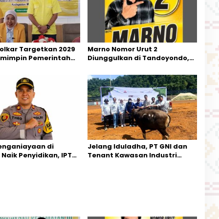
Golkar Targetkan 2029
Marno Nomor Urut 2
mimpin Pemerintahan
Diunggulkan di Tandoyondo,
Kesederhanaannya Jadi
Harapan Warga
enganiayaan di
Jelang Iduladha, PT GNI dan
Naik Penyidikan, IPTU
Tenant Kawasan Industri
rikan Kesempatan
Salurkan Sapi Kurban