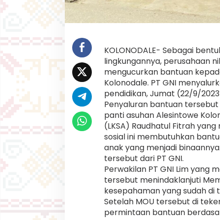
B
a
g
i
P
a
KOLONODALE- Sebagai bentuk 
n
lingkungannya, perusahaan nik
t
mengucurkan bantuan kepada 
i
A
Kolonodale. PT GNI menyalur
s
pendidikan, Jumat (22/9/2023
u
Penyaluran bantuan tersebut
h
panti asuhan Alesintowe Kolo
a
n
(LKSA) Raudhatul Fitrah yang
d
sosial ini membutuhkan bantu
a
anak yang menjadi binaannya
n
tersebut dari PT GNI.
P
Perwakilan PT GNI Lim yang 
e
s
tersebut menindaklanjuti Me
a
kesepahaman yang sudah di ta
n
Setelah MOU tersebut di teke
t
permintaan bantuan berdasa
r