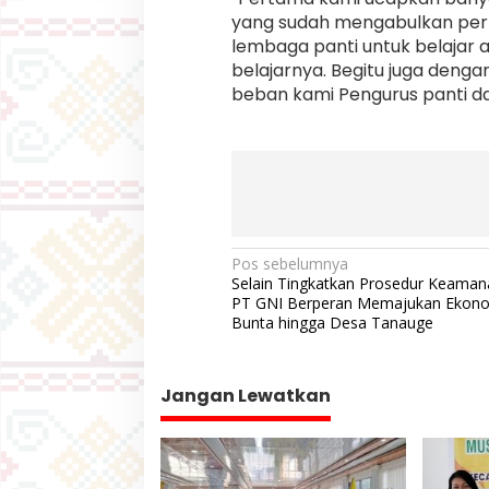
yang sudah mengabulkan permi
lembaga panti untuk belajar
belajarnya. Begitu juga deng
beban kami Pengurus panti da
N
Pos sebelumnya
Selain Tingkatkan Prosedur Keaman
a
PT GNI Berperan Memajukan Ekon
v
Bunta hingga Desa Tanauge
i
g
Jangan Lewatkan
a
s
i