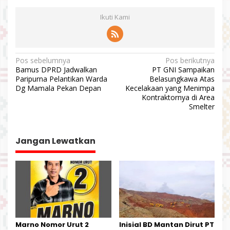
Ikuti Kami
N
Pos sebelumnya
Pos berikutnya
Bamus DPRD Jadwalkan
PT GNI Sampaikan
a
Paripurna Pelantikan Warda
Belasungkawa Atas
v
Dg Mamala Pekan Depan
Kecelakaan yang Menimpa
Kontraktornya di Area
i
Smelter
g
a
Jangan Lewatkan
s
i
p
o
s
Marno Nomor Urut 2
Inisial BD Mantan Dirut PT