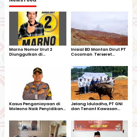
Marno Nomor Urut 2
Inisial BD Mantan Dirut PT
Diunggulkan di
Cocoman Terseret
Tandoyondo,
Dugaan Pelanggaran
Kesederhanaannya Jadi
Tata Kelola Tambang
Harapan Warga
Kalimantan Barat
Kasus Penganiayaan di
Jelang Iduladha, PT GNI
Moleono Naik Penyidikan,
dan Tenant Kawasan
IPTU Theo Berikan
Industri Salurkan Sapi
Kesempatan Terakhir
Kurban