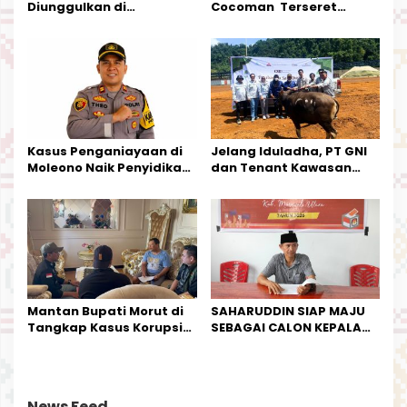
Diunggulkan di
Cocoman Terseret
Tandoyondo,
Dugaan Pelanggaran
Kesederhanaannya Jadi
Tata Kelola Tambang
Harapan Warga
Kalimantan Barat
Kasus Penganiayaan di
Jelang Iduladha, PT GNI
Moleono Naik Penyidikan,
dan Tenant Kawasan
IPTU Theo Berikan
Industri Salurkan Sapi
Kesempatan Terakhir
Kurban
Mantan Bupati Morut di
SAHARUDDIN SIAP MAJU
Tangkap Kasus Korupsi
SEBAGAI CALON KEPALA
Perjalanan Dinas
DESA BUNTA
News Feed