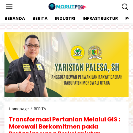
L
e
w
BERANDA
BERITA
INDUSTRI
INFRASTRUKTUR
POL
a
t
i
k
e
k
o
n
t
e
n
Homepage
/
BERITA
T
r
Transformasi Pertanian Melalui GIS :
a
n
Morowali Berkomitmen pada
s