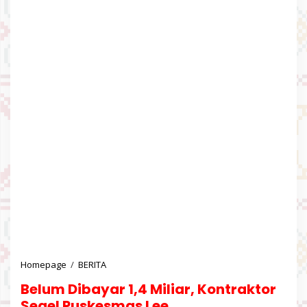
Homepage
/
BERITA
B
e
Belum Dibayar 1,4 Miliar, Kontraktor
l
u
Segel Puskesmas Lee