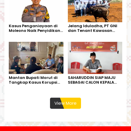
Kasus Penganiayaan di
Jelang Iduladha, PT GNI
Moleono Naik Penyidikan,
dan Tenant Kawasan
IPTU Theo Berikan
Industri Salurkan Sapi
Kesempatan Terakhir
Kurban
Mantan Bupati Morut di
SAHARUDDIN SIAP MAJU
Tangkap Kasus Korupsi
SEBAGAI CALON KEPALA
Perjalanan Dinas
DESA BUNTA
View More