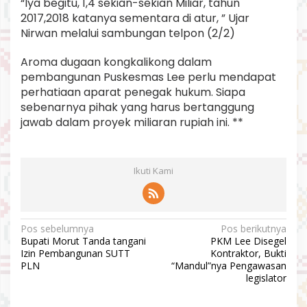
“Iya begitu, 1,4 sekian-sekian Miliar, tahun
2017,2018 katanya sementara di atur, ” Ujar
Nirwan melalui sambungan telpon (2/2)
Aroma dugaan kongkalikong dalam
pembangunan Puskesmas Lee perlu mendapat
perhatiaan aparat penegak hukum. Siapa
sebenarnya pihak yang harus bertanggung
jawab dalam proyek miliaran rupiah ini. **
Ikuti Kami
N
Pos sebelumnya
Pos berikutnya
Bupati Morut Tanda tangani
PKM Lee Disegel
a
Izin Pembangunan SUTT
Kontraktor, Bukti
v
PLN
“Mandul”nya Pengawasan
legislator
i