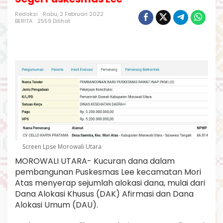
m
D
Redaksi
Rabu, 2 Februari 2022
BERITA
2559 Dilihat
i
b
a
y
a
r
1
,
4
M
i
l
i
a
Screen Lpse Morowali Utara
r
,
MOROWALI UTARA- Kucuran dana dalam
K
pembangunan Puskesmas Lee kecamatan Mori
o
Atas menyerap sejumlah alokasi dana, mulai dari
n
Dana Alokasi Khusus (DAK) Afirmasi dan Dana
t
r
Alokasi Umum (DAU).
a
k