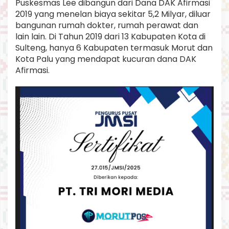
Puskesmas Lee dibangun dari Dana DAK Afirmasi
t
2019 yang menelan biaya sekitar 5,2 Milyar, diluar
o
bangunan rumah dokter, rumah perawat dan
r
S
lain lain. Di Tahun 2019 dari 13 Kabupaten Kota di
e
Sulteng, hanya 6 Kabupaten termasuk Morut dan
g
Kota Palu yang mendapat kucuran dana DAK
e
Afirmasi.
l
P
u
s
k
e
s
m
a
s
L
e
e