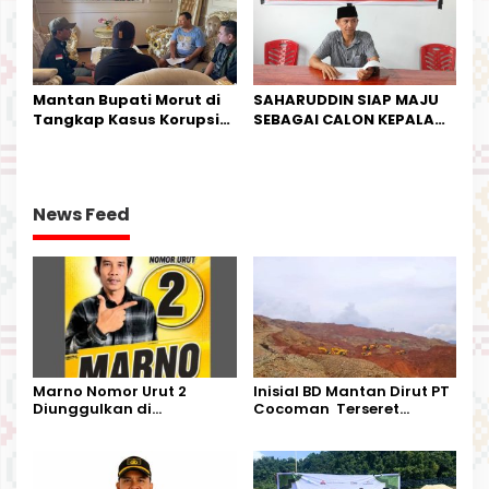
Mantan Bupati Morut di
SAHARUDDIN SIAP MAJU
Tangkap Kasus Korupsi
SEBAGAI CALON KEPALA
Perjalanan Dinas
DESA BUNTA
News Feed
Marno Nomor Urut 2
Inisial BD Mantan Dirut PT
Diunggulkan di
Cocoman Terseret
Tandoyondo,
Dugaan Pelanggaran
Kesederhanaannya Jadi
Tata Kelola Tambang
Harapan Warga
Kalimantan Barat