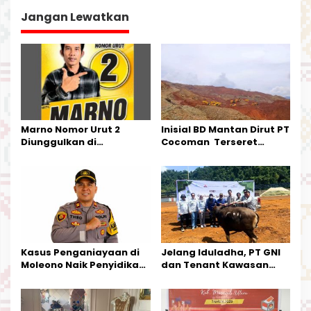
g
a
Jangan Lewatkan
s
i
p
o
s
Marno Nomor Urut 2
Inisial BD Mantan Dirut PT
Diunggulkan di
Cocoman Terseret
Tandoyondo,
Dugaan Pelanggaran
Kesederhanaannya Jadi
Tata Kelola Tambang
Harapan Warga
Kalimantan Barat
Kasus Penganiayaan di
Jelang Iduladha, PT GNI
Moleono Naik Penyidikan,
dan Tenant Kawasan
IPTU Theo Berikan
Industri Salurkan Sapi
Kesempatan Terakhir
Kurban