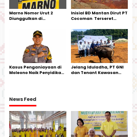
Marno Nomor Urut 2
Inisial BD Mantan Dirut PT
Diunggulkan di
Cocoman Terseret
Tandoyondo,
Dugaan Pelanggaran
Kesederhanaannya Jadi
Tata Kelola Tambang
Harapan Warga
Kalimantan Barat
Kasus Penganiayaan di
Jelang Iduladha, PT GNI
Moleono Naik Penyidikan,
dan Tenant Kawasan
IPTU Theo Berikan
Industri Salurkan Sapi
Kesempatan Terakhir
Kurban
News Feed