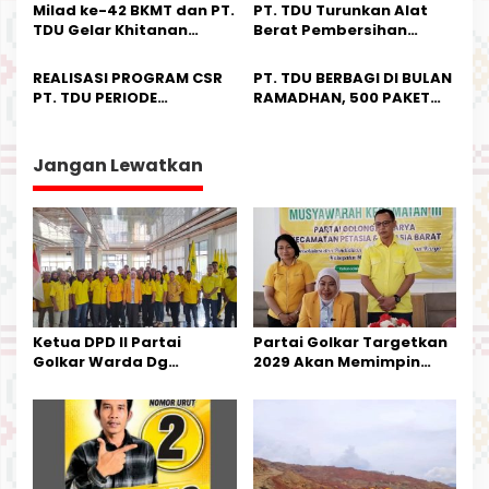
a
Milad ke-42 BKMT dan PT.
PT. TDU Turunkan Alat
s
TDU Gelar Khitanan
Berat Pembersihan
Massal dan Penyuluhan
Sampah di Lambolo
i
Kesehatan
REALISASI PROGRAM CSR
PT. TDU BERBAGI DI BULAN
p
PT. TDU PERIODE
RAMADHAN, 500 PAKET
SEMESTER-I TAHUN 2022
SEMBAKO TERMASUK
o
CAPAI LEBIH DARI RP 500
MINYAK GORENG DI
s
JUTA RUPIAH
SALURKAN
Jangan Lewatkan
Ketua DPD II Partai
Partai Golkar Targetkan
Golkar Warda Dg
2029 Akan Memimpin
Mamala, SE, Melantik
Pemerintahan Di Morut
Pengurus Parti
Kecamatan Petasia dan
Kecamatan Petbar