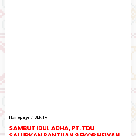
Homepage
/
BERITA
S
A
SAMBUT IDUL ADHA, PT. TDU
M
B
SALURKAN BANTUAN 9 EKOR HEWAN