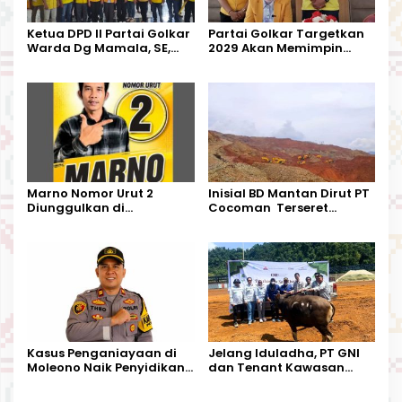
Ketua DPD II Partai Golkar
Partai Golkar Targetkan
Warda Dg Mamala, SE,
2029 Akan Memimpin
Melantik Pengurus Parti
Pemerintahan Di Morut
Kecamatan Petasia dan
Kecamatan Petbar
Marno Nomor Urut 2
Inisial BD Mantan Dirut PT
Diunggulkan di
Cocoman Terseret
Tandoyondo,
Dugaan Pelanggaran
Kesederhanaannya Jadi
Tata Kelola Tambang
Harapan Warga
Kalimantan Barat
Kasus Penganiayaan di
Jelang Iduladha, PT GNI
Moleono Naik Penyidikan,
dan Tenant Kawasan
IPTU Theo Berikan
Industri Salurkan Sapi
Kesempatan Terakhir
Kurban