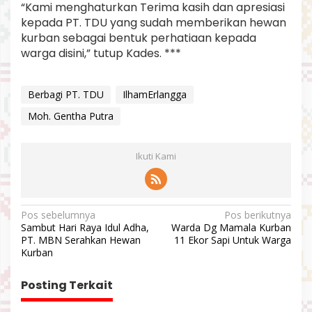
“Kami menghaturkan Terima kasih dan apresiasi
kepada PT. TDU yang sudah memberikan hewan
kurban sebagai bentuk perhatiaan kepada
warga disini,” tutup Kades. ***
Berbagi PT. TDU
IlhamErlangga
Moh. Gentha Putra
Ikuti Kami
N
Pos sebelumnya
Pos berikutnya
Sambut Hari Raya Idul Adha,
Warda Dg Mamala Kurban
a
PT. MBN Serahkan Hewan
11 Ekor Sapi Untuk Warga
v
Kurban
i
Posting Terkait
g