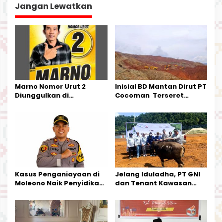
s
Jangan Lewatkan
i
p
o
s
Marno Nomor Urut 2
Inisial BD Mantan Dirut PT
Diunggulkan di
Cocoman Terseret
Tandoyondo,
Dugaan Pelanggaran
Kesederhanaannya Jadi
Tata Kelola Tambang
Harapan Warga
Kalimantan Barat
Kasus Penganiayaan di
Jelang Iduladha, PT GNI
Moleono Naik Penyidikan,
dan Tenant Kawasan
IPTU Theo Berikan
Industri Salurkan Sapi
Kesempatan Terakhir
Kurban