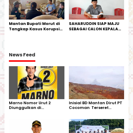
Mantan Bupati Morut di
SAHARUDDIN SIAP MAJU
Tangkap Kasus Korupsi
SEBAGAI CALON KEPALA
Perjalanan Dinas
DESA BUNTA
News Feed
Marno Nomor Urut 2
Inisial BD Mantan Dirut PT
Diunggulkan di
Cocoman Terseret
Tandoyondo,
Dugaan Pelanggaran
Kesederhanaannya Jadi
Tata Kelola Tambang
Harapan Warga
Kalimantan Barat