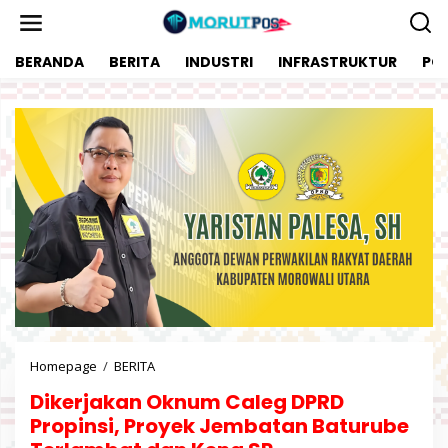
L
e
w
BERANDA
BERITA
INDUSTRI
INFRASTRUKTUR
POL
a
t
i
k
e
k
o
n
t
e
n
Homepage
/
BERITA
D
i
Dikerjakan Oknum Caleg DPRD
k
e
Propinsi, Proyek Jembatan Baturube
r