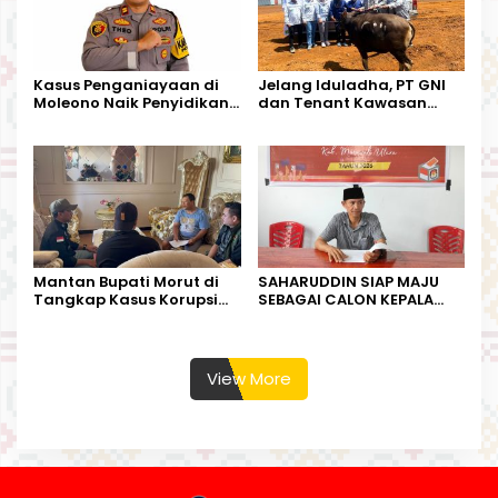
Kasus Penganiayaan di
Jelang Iduladha, PT GNI
Moleono Naik Penyidikan,
dan Tenant Kawasan
IPTU Theo Berikan
Industri Salurkan Sapi
Kesempatan Terakhir
Kurban
Mantan Bupati Morut di
SAHARUDDIN SIAP MAJU
Tangkap Kasus Korupsi
SEBAGAI CALON KEPALA
Perjalanan Dinas
DESA BUNTA
View More