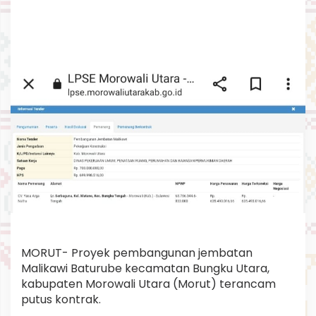
s
i
,
P
r
o
y
e
k
J
e
m
b
a
t
a
n
B
a
t
MORUT- Proyek pembangunan jembatan
u
Malikawi Baturube kecamatan Bungku Utara,
r
kabupaten Morowali Utara (Morut) terancam
u
putus kontrak.
b
e